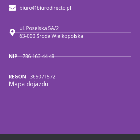
biuro@biurodirecto.pl
ul. Poselska 5A/2
63-000 Środa Wielkopolska
NIP
786 163 44 48
REGON
365071572
Mapa dojazdu