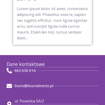
Lorem ipsum dolor sit a
 sit amet, consectetur
adipiscing elit. Phasellu
hasellus viverra, sapien
nec sagittis efficitur, n
tur, nunc ligula egestas
arcu, sed suscipit ligula
 ligula nulla cursus
mauris. Etiam leo nisl, 
 nisl, cursus semper
diam…
Dane kontaktowe
662 630 014
biuro@biurodirecto.pl
ul. Poselska 5A/2