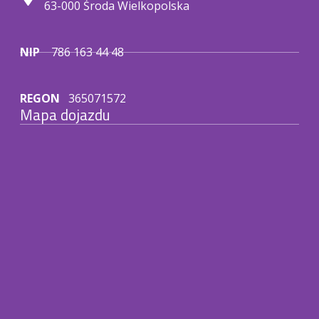
63-000 Środa Wielkopolska
NIP
786 163 44 48
REGON
365071572
Mapa dojazdu